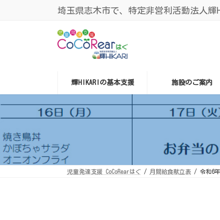
コ
ナ
埼玉県志木市で、特定非営利活動法人輝HIK
ン
ビ
テ
ゲ
ン
ー
ツ
シ
へ
ョ
ス
ン
キ
に
ッ
移
プ
動
輝HIKARIの基本支援
施設のご案内
児童発達支援 CoCoRearはぐ
月間給食献立表
令和6