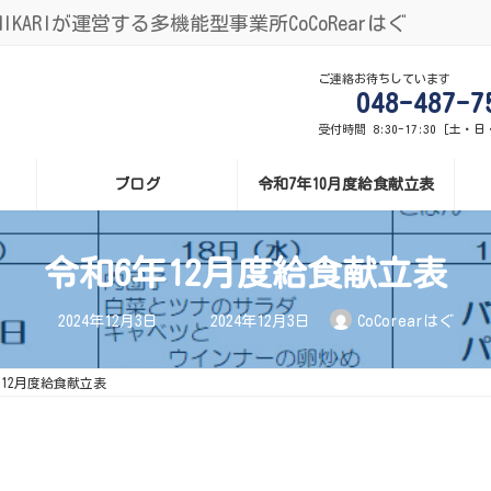
ARIが運営する多機能型事業所CoCoRearはぐ
ご連絡お待ちしています
048-487-7
受付時間 8:30-17:30 [土・
ブログ
令和7年10月度給食献立表
令和6年12月度給食献立表
最
2024年12月3日
2024年12月3日
CoCorearはぐ
終
更
新
日
年12月度給食献立表
時
: