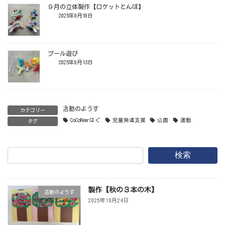
９月の立体製作【ロケットとんぼ】
2025年9月19日
プール遊び
2025年9月13日
活動のようす
カテゴリー
CoCoRearはぐ
児童発達支援
公園
運動
タグ
検索
製作【秋の３本の木】
活動のようす
2025年10月24日