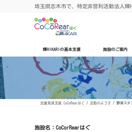
コ
ナ
埼玉県志木市で、特定非営利活動法人輝HIK
ン
ビ
テ
ゲ
ン
ー
ツ
シ
へ
ョ
ス
ン
キ
に
ッ
移
プ
動
輝HIKARIの基本支援
施設のご案内
児童発達支援 CoCoRearはぐ
活動のようす
野菜スタ
施設名：CoCorRearはぐ