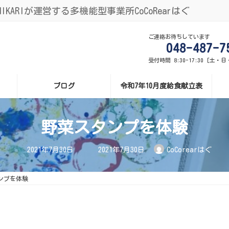
ARIが運営する多機能型事業所CoCoRearはぐ
ご連絡お待ちしています
048-487-7
受付時間 8:30-17:30 [土・
ブログ
令和7年10月度給食献立表
野菜スタンプを体験
最
2021年7月30日
2021年7月30日
CoCorearはぐ
終
更
新
日
ンプを体験
時
: