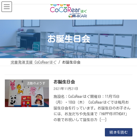
コ
ナ
ン
ビ
テ
ゲ
ン
ー
ツ
シ
へ
ョ
ス
ン
キ
に
ッ
移
お誕生日会
プ
動
児童発達支援 CoCoRearはぐ
お誕生日会
お誕生日会
活動のようす
2021年11月21日
施設名：CoCoRearはぐ開催日：11月15日
（月）・18日（木） CoCoRearはぐでは毎月お
誕生日会を行っています。お誕生日のお子さん
には、お友だちや先生達で「HAPPYBIRTHDAY」
の歌でお祝いして誕生日カ […]
続きを読む