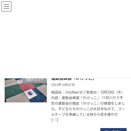
コ
ナ
ン
ビ
テ
ゲ
ン
ー
ツ
シ
へ
ョ
ス
ン
キ
に
ッ
移
トレーニング
プ
動
児童発達支援 CoCoRearはぐ
トレーニング
運動会練習「かけっこ」
活動のようす
2022年10月22日
施設名：CoCoRearはぐ実施日：10月20日（木）
内容：運動会練習「かけっこ」 11月に行う予
定の運動会の競技「かけっこ」の練習をしまし
た。子どもたちかけっこが大好きなので、ゴー
ルテープを準備している時から目を輝かせ
[…]