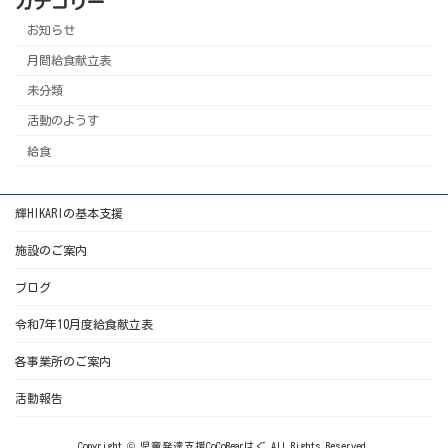
カテゴリー
お知らせ
月間給食献立表
未分類
活動のようす
給食
輝HIKARIの基本支援
施設のご案内
ブログ
令和7年10月度給食献立表
各事業所のご案内
活動報告
Copyright © 児童発達支援CoCoRearはぐ All Rights Reserved.