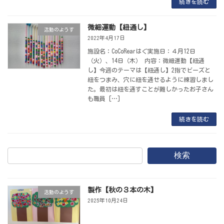
続きを読む
微細運動【紐通し】
活動のようす
2022年4月17日
施設名：CoCoRearはぐ実施日：４月12日
（火）、14日（木） 内容：微細運動【紐通
し】今週のテーマは【紐通し】2指でビーズと
紐をつまみ、穴に紐を通せるように練習しまし
た。最初は紐を通すことが難しかったお子さん
も職員 […]
続きを読む
検索
製作【秋の３本の木】
活動のようす
2025年10月24日