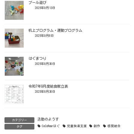
プール遊び
2025年9月13日
机上プログラム・運動プログラム
2025年9月6日
はぐまつり
2025年8月30日
令和7年9月度給食献立表
2025年8月30日
活動のようす
カテゴリー
CoCoRearはぐ
児童発達支援
創作
感覚統合
タグ