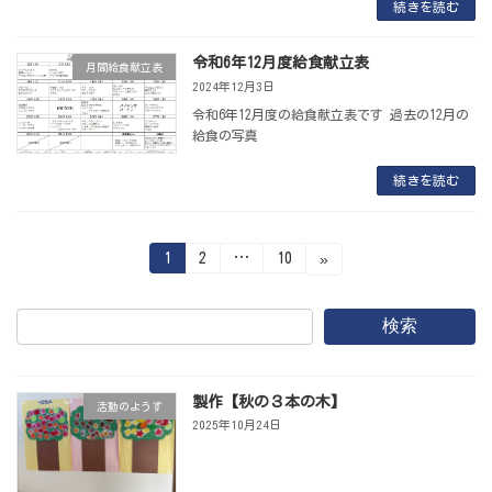
続きを読む
令和6年12月度給食献立表
月間給食献立表
2024年12月3日
令和6年12月度の給食献立表です 過去の12月の
給食の写真
続きを読む
投
固
固
固
1
2
…
10
»
定
定
定
ペ
ペ
ペ
稿
ー
ー
ー
ジ
ジ
ジ
検索
の
ペ
製作【秋の３本の木】
ー
活動のようす
2025年10月24日
ジ
送