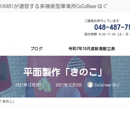
ARIが運営する多機能型事業所CoCoRearはぐ
ご連絡お待ちしています
048-487-7
受付時間 8:30-17:30 [土・
ブログ
令和7年10月度給食献立表
平面製作「きのこ」
最
2021年12月3日
2021年12月3日
CoCorearはぐ
終
更
新
日
「きのこ」
時
: