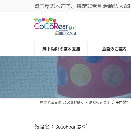
コ
ナ
埼玉県志木市で、特定非営利活動法人輝HIK
ン
ビ
テ
ゲ
ン
ー
ツ
シ
へ
ョ
ス
ン
キ
に
ッ
移
プ
動
輝HIKARIの基本支援
施設のご案内
児童発達支援 CoCoRearはぐ
活動のようす
平面製作
施設名：CoCoRearはぐ