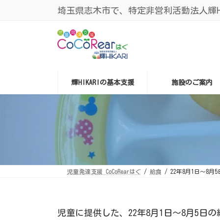
コ
ナ
埼玉県志木市で、特定非営利活動法人輝HIK
ン
ビ
テ
ゲ
ン
ー
ツ
シ
へ
ョ
ス
ン
キ
に
ッ
移
プ
動
輝HIKARIの基本支援
施設のご案内
児童発達支援 CoCoRearはぐ
給食
22年8月1日～8月
児童に提供した、22年8月1日～8月5日