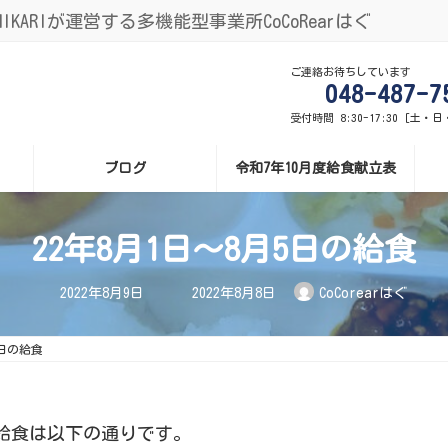
ARIが運営する多機能型事業所CoCoRearはぐ
ご連絡お待ちしています
048-487-7
受付時間 8:30-17:30 [土・
ブログ
令和7年10月度給食献立表
22年8月1日～8月5日の給食
最
2022年8月9日
2022年8月8日
CoCorearはぐ
終
更
新
日
5日の給食
時
:
の給食は以下の通りです。