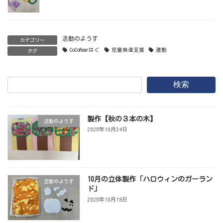
活動のようす
カテゴリー
CoCoRearはぐ
児童発達支援
運動
タグ
検索
製作【秋の３本の木】
活動のようす
2025年10月24日
10月の立体製作「ハロウィンのガーラン
活動のようす
ド」
2025年10月18日