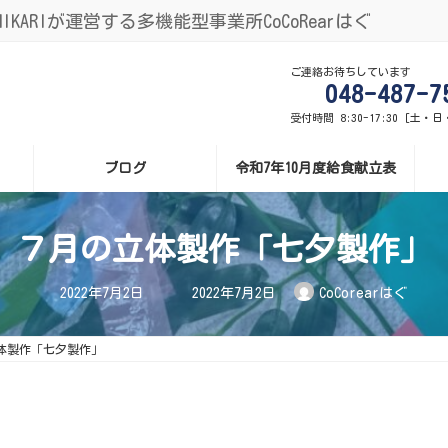
ARIが運営する多機能型事業所CoCoRearはぐ
ご連絡お待ちしています
048-487-7
受付時間 8:30-17:30 [土・
ブログ
令和7年10月度給食献立表
７月の立体製作「七夕製作」
最
2022年7月2日
2022年7月2日
CoCorearはぐ
終
更
新
日
体製作「七夕製作」
時
: