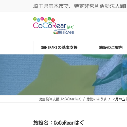
コ
ナ
埼玉県志木市で、特定非営利活動法人輝HIK
ン
ビ
テ
ゲ
ン
ー
ツ
シ
へ
ョ
ス
ン
キ
に
ッ
移
プ
動
輝HIKARIの基本支援
施設のご案内
児童発達支援 CoCoRearはぐ
活動のようす
７月の立
施設名：CoCoRearはぐ